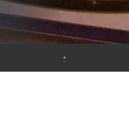
Notre restaurant Égyptien vous accueille dans 
conviviale pour vous faire goûter nos meilleu