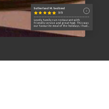
Sutherland M. bedömd
5/5
Lovely, family run restaurant with
friendly service and great food. This was
our favourite meal of the holidays, I had...
une ambiance chaleureuse et
rs plats traditionnels.