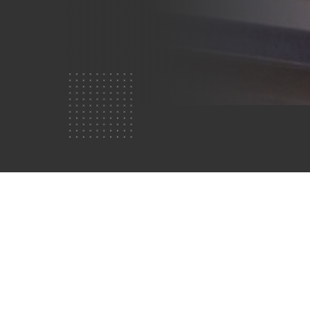
Vilka är
vi?