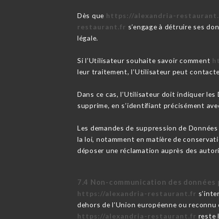
Dès que
https://alexandria-restaurant.
restaurant.fr
s’engage à détruire ses don
légale.
Si l’Utilisateur souhaite savoir comment
h
leur traitement, l’Utilisateur peut contact
Dans ce cas, l’Utilisateur doit indiquer le
supprime, en s’identifiant précisément avec
Les demandes de suppression de Données 
la loi, notamment en matière de conservati
déposer une réclamation auprès des autori
7.4 Non-communication des données 
https://alexandria-restaurant.fr
s’inte
dehors de l’Union européenne ou reconnu 
https://alexandria-restaurant.fr
reste 