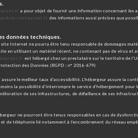
s.
aurant.fr
a pour objet de fournir une information concernant les a
xandria-restaurant.fr
des informations aussi précises que possib
 les données techniques.
e site Internet ne pourra être tenu responsable de dommages matériel
 site en utilisant un matériel récent, ne contenant pas de virus et
taurant.fr
est hébergé chez un prestataire sur le territoire de 
 Protection des Données (RGPD : n° 2016-679)
i assure le meilleur taux d’accessibilité. L’hébergeur assure la con
anmoins la possibilité d’interrompre le service d’hébergement pour 
lioration de ses infrastructures, de défaillance de ses infrastruct
ébergeur ne pourront être tenus responsables en cas de dysfoncti
 et de téléphonie lié notamment à l’encombrement du réseau empêc