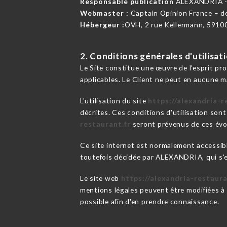
Responsable publication
ALEXANDRIA 
Webmaster :
Captain Opinion France – 
Hébergeur :
OVH, 2 rue Kellermann, 5910
2. Conditions générales d'utilisat
Le Site constitue une œuvre de l’esprit pr
applicables. Le Client ne peut en aucune m
L'utilisation du site
https://alexandria-r
décrites. Ces conditions d'utilisation son
restaurant.fr
seront prévenus de ces évol
Ce site internet est normalement accessib
toutefois décidée par ALEXANDRIA, qui s'ef
Le site web
https://alexandria-restaura
mentions légales peuvent être modifiées à t
possible afin d'en prendre connaissance.