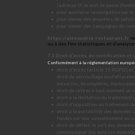
l’adresse IP, le mot de passe (hashé
pour améliorer la navigation sur le 
pour mener des enquêtes de satisfa
pour mener des campagnes de commu
https://alexandria-restaurant.fr
ne
ou à des fins statistiques et d’analyse
7.3 Droit d’accès, de rectification et 
Conformément à la réglementation européen
droit d'accès (article 15 RGPD) et
droit de verrouillage ou d’effacem
inexactes, incomplètes, équivoques,
droit de retirer à tout moment un
droit à la limitation du traitement
droit d’opposition au traitement d
droit à la portabilité des données 
fondés sur leur consentement ou su
droit de définir le sort des données
communiquer (ou non) ses données à