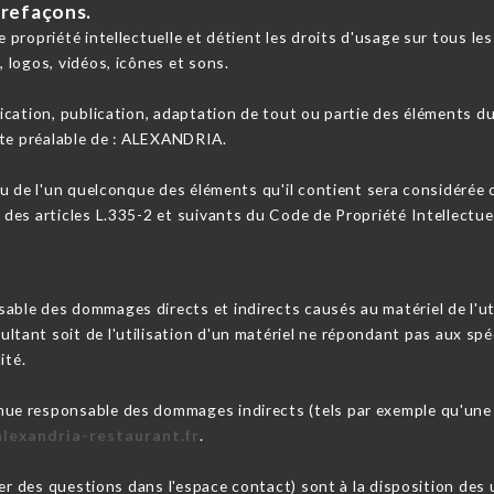
trefaçons.
ropriété intellectuelle et détient les droits d'usage sur tous les 
 logos, vidéos, icônes et sons.
cation, publication, adaptation de tout ou partie des éléments du 
crite préalable de : ALEXANDRIA.
ou de l'un quelconque des éléments qu'il contient sera considérée
es articles L.335-2 et suivants du Code de Propriété Intellectuel
e des dommages directs et indirects causés au matériel de l'utili
sultant soit de l'utilisation d'un matériel ne répondant pas aux spé
ité.
e responsable des dommages indirects (tels par exemple qu'une 
alexandria-restaurant.fr
.
ser des questions dans l'espace contact) sont à la disposition des