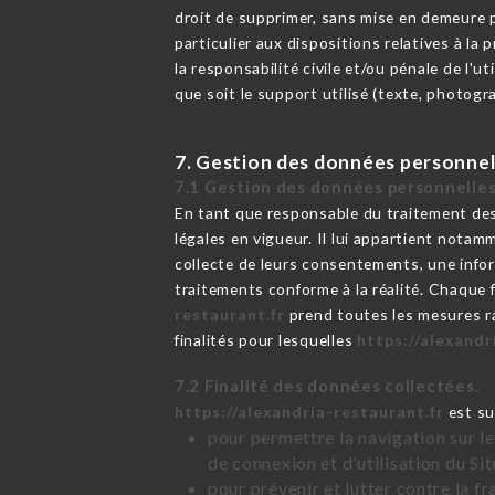
droit de supprimer, sans mise en demeure p
particulier aux dispositions relatives à l
la responsabilité civile et/ou pénale de l'
que soit le support utilisé (texte, photogr
7. Gestion des données personnel
7.1 Gestion des données personnelles
En tant que responsable du traitement des
légales en vigueur. Il lui appartient notamm
collecte de leurs consentements, une infor
traitements conforme à la réalité. Chaque 
restaurant.fr
prend toutes les mesures ra
finalités pour lesquelles
https://alexandr
7.2 Finalité des données collectées.
https://alexandria-restaurant.fr
est su
pour permettre la navigation sur le
de connexion et d’utilisation du Si
pour prévenir et lutter contre la f