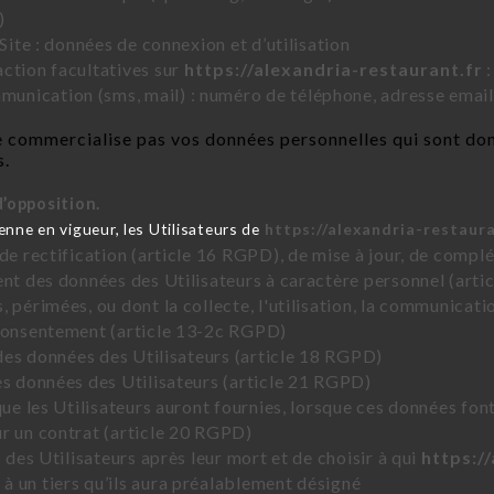
)
Site : données de connexion et d’utilisation
ction facultatives sur
https://alexandria-restaurant.fr
:
nication (sms, mail) : numéro de téléphone, adresse email
 commercialise pas vos données personnelles qui sont don
s.
d’opposition.
ne en vigueur, les Utilisateurs de
https://alexandria-restaura
 de rectification (article 16 RGPD), de mise à jour, de compl
ent des données des Utilisateurs à caractère personnel (artic
 périmées, ou dont la collecte, l'utilisation, la communicati
 consentement (article 13-2c RGPD)
 des données des Utilisateurs (article 18 RGPD)
es données des Utilisateurs (article 21 RGPD)
que les Utilisateurs auront fournies, lorsque ces données fon
r un contrat (article 20 RGPD)
 des Utilisateurs après leur mort et de choisir à qui
https:/
 un tiers qu’ils aura préalablement désigné