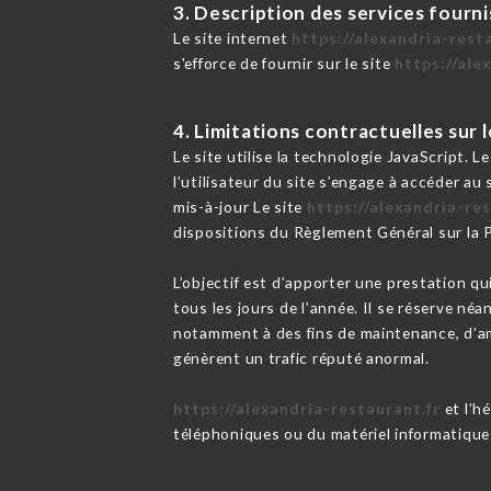
3. Description des services fourni
Le site internet
https://alexandria-rest
s'efforce de fournir sur le site
https://ale
4. Limitations contractuelles sur
Le site utilise la technologie JavaScript. L
l’utilisateur du site s’engage à accéder au
mis-à-jour Le site
https://alexandria-res
dispositions du Règlement Général sur la
L’objectif est d’apporter une prestation qu
tous les jours de l’année. Il se réserve né
notamment à des fins de maintenance, d’amé
génèrent un trafic réputé anormal.
https://alexandria-restaurant.fr
et l’h
téléphoniques ou du matériel informatique