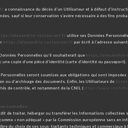
fr
a connaissance du décès d’un Utilisateur et à défaut d’instruct
nées, sauf si leur conservation s’avère nécessaire à des fins prob
ttps://alexandria-restaurant.fr
utilise ses Données Personnelle
er
https://alexandria-restaurant.fr
par écrit à l’adresse suiva
s Données Personnelles qu’il souhaiterait que
https://alexandria-
 une copie d’une pièce d’identité (carte d’identité ou passeport).
Personnelles seront soumises aux obligations qui sont imposées
on ou d’archivage des documents. Enfin, les Utilisateurs de
https
tés de contrôle, et notamment de la CNIL (
https://www.cnil.fr/fr
personnelles
rdit de traiter, héberger ou transférer les Informations collectées 
comme « non adéquat » par la Commission européenne sans en infor
libre du choix de ses sous-traitants techniques et commerciaux à l