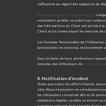
suffisantes au regard des exigences du Rè
https://alexandria-restaurant.fr
s’enga
notamment qu’elles ne soient pas communiq
des Informations du Client est portée à l
Client et lui communiquer les mesures de c
Les Données Personnelles de l’Utilisateur p
(prestataires de services), exclusivement afi
Dans la limite de leurs attributions respec
données des Utilisateurs de
https://alex
8. Notification d’incident
Quels que soient les efforts fournis, au
sûre. Nous ne pouvons en conséquence pas 
les utilisateurs concernés afin qu'ils pui
obligations légales, qu'elles se situent a
questions relevant de la sécurité de leur c