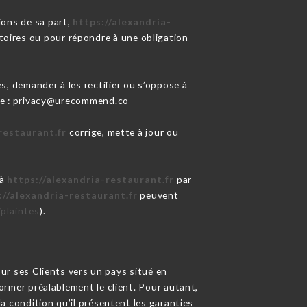
ions de sa part,
https://alexandria-
atoires ou pour répondre à une obligation
s, demander à les rectifier ou s’oppose à
nte : privacy@urecommend.co
restaurant.fr
corrige, mette à jour ou
 à
https://alexandria-restaurant.fr
par
://alexandria-restaurant.fr
peuvent
/plaintes
).
sur ses Clients vers un pays situé en
mer préalablement le client. Pour autant,
a condition qu’il présentent les garanties