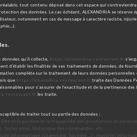
réalable, tout contenu déposé dans cet espace qui contreviendrait 
a protection des données. Le cas échéant, ALEXANDRIA se réserve é
utilisateur, notamment en cas de message à caractère raciste, injur
aphie…).
les.
.
 données qu’il collecte,
https://alexandria-restaurant.fr
s’enga
ent d’établir les finalités de ses traitements de données, de fournir
mation complète sur le traitement de leurs données personnelles 
fois que
https://alexandria-restaurant.fr
traite des Données P
isonnables pour s’assurer de l’exactitude et de la pertinence de
ia-restaurant.fr
les traite.
sceptible de traiter tout ou partie des données :
 Site et la gestion et la traçabilité des prestations et servi
te, facturation, historique des commandes, etc.
raude informatique (spamming, hacking…) : matériel informati