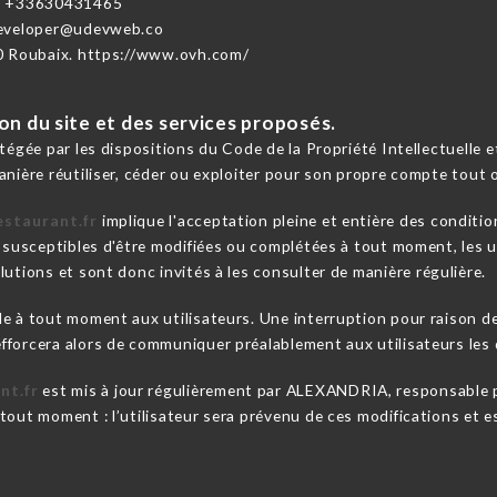
- +33630431465
developer@udevweb.co
0 Roubaix. https://www.ovh.com/
ion du site et des services proposés.
otégée par les dispositions du Code de la Propriété Intellectuelle
anière réutiliser, céder ou exploiter pour son propre compte tout 
estaurant.fr
implique l'acceptation pleine et entière des conditio
t susceptibles d'être modifiées ou complétées à tout moment, les u
utions et sont donc invités à les consulter de manière régulière.
le à tout moment aux utilisateurs. Une interruption pour raison 
forcera alors de communiquer préalablement aux utilisateurs les d
nt.fr
est mis à jour régulièrement par ALEXANDRIA, responsable p
out moment : l’utilisateur sera prévenu de ces modifications et est