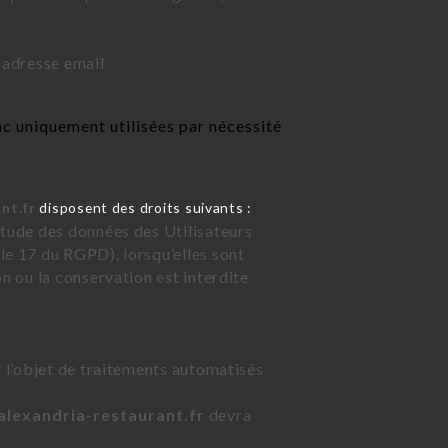
 adresse email
c uniquement utilisées par nécessité
nt.fr
disposent des droits suivants :
étude des données des Utilisateurs
le 17 du RGPD), lorsqu’elles sont
on ou la conservation est interdite
t l’objet de traitements automatisés
/alexandria-restaurant.fr
devra