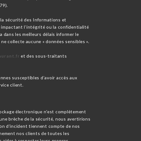
79).
la sécurité des Informations et
pactant l’intégrité ou la confidentialité
ra dans les meilleurs délais informer le
r
ne collecte aucune « données sensibles ».
aurant.fr
et des sous-traitants
sonnes susceptibles d’avoir accès aux
ice client.
tockage électronique n'est complètement
ne brèche de la sécurité, nous avertirions
tion d’incident tiennent compte de nos
inement nos clients de toutes les
s aider à respecter leurs propres