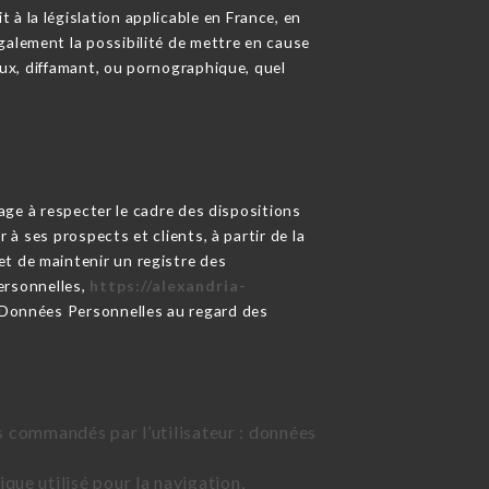
à la législation applicable en France, en
galement la possibilité de mettre en cause
ieux, diffamant, ou pornographique, quel
ge à respecter le cadre des dispositions
 à ses prospects et clients, à partir de la
et de maintenir un registre des
ersonnelles,
https://alexandria-
s Données Personnelles au regard des
ces commandés par l’utilisateur : données
que utilisé pour la navigation,