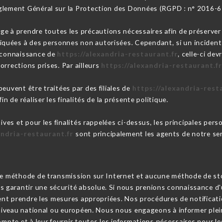
glement Général sur la Protection des Données (RGPD : n° 2016-6
ge à prendre toutes les précautions nécessaires afin de préserver 
uées à des personnes non autorisées. Cependant, si un incident im
a connaissance de
https://alexandria-restaurant.fr
, celle-ci dev
orrections prises. Par ailleurs
https://alexandria-restaurant.f
euvent être traitées par des filiales de
https://alexandria-rest
n de réaliser les finalités de la présente politique.
tives et pour les finalités rappelées ci-dessus, les principales per
andria-restaurant.fr
sont principalement les agents de notre serv
cune méthode de transmission sur Internet et aucune méthode de s
garantir une sécurité absolue. Si nous prenions connaissance d'u
ssent prendre les mesures appropriées. Nos procédures de notifica
u niveau national ou européen. Nous nous engageons à informer ple
ompte et à leur fournir toutes les informations nécessaires pour le