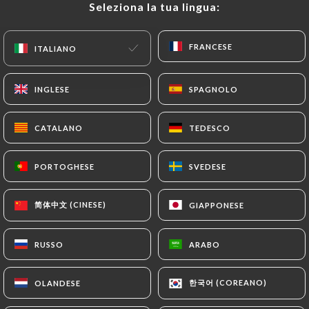
Seleziona la tua lingua:
Seleziona la tua lingua:
IT
MENU
FRANCESE
FRANCESE
ITALIANO
ITALIANO
INGLESE
INGLESE
SPAGNOLO
SPAGNOLO
/
PAGINA INIZIALE
CONTATTO
CATALANO
CATALANO
TEDESCO
TEDESCO
Contatto
PORTOGHESE
PORTOGHESE
SVEDESE
SVEDESE
简体中文 (CINESE)
简体中文 (CINESE)
GIAPPONESE
GIAPPONESE
RUSSO
RUSSO
ARABO
ARABO
Alexandria
한국어 (COREANO)
한국어 (COREANO)
OLANDESE
OLANDESE