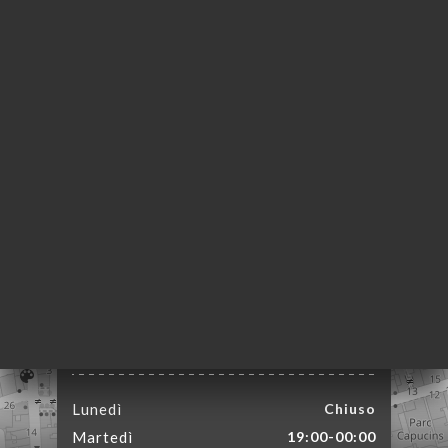
A
LE
NOTA
INA
ERIA
SIONE
NU
TEUR
ATTO
3 Rue Burdeau
69001 Lyon France
Lunedì
Chiuso
Martedì
19:00-00:00