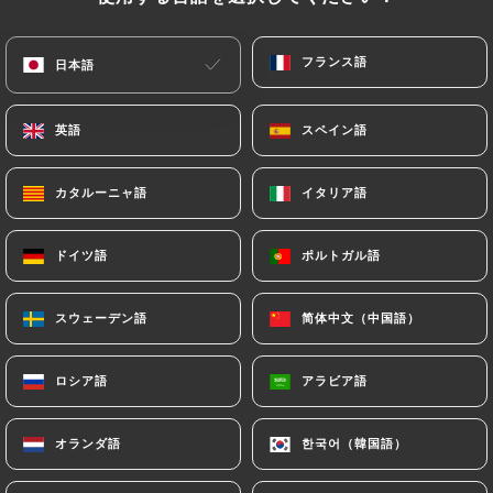
メニュー
JA
フランス語
フランス語
日本語
日本語
英語
英語
スペイン語
スペイン語
カタルーニャ語
カタルーニャ語
イタリア語
イタリア語
/
ホーム
連絡先
連絡先
ドイツ語
ドイツ語
ポルトガル語
ポルトガル語
スウェーデン語
スウェーデン語
简体中文（中国語）
简体中文（中国語）
ロシア語
ロシア語
アラビア語
アラビア語
オランダ語
オランダ語
한국어（韓国語）
한국어（韓国語）
Alexandria