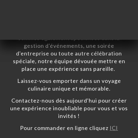
vos papilles.
En plus de notre service traiteur, nous
sommes également spécialisés dans la
gestion d'événements, une soirée
d'entreprise ou toute autre célébration
하기
spéciale, notre équipe dévouée mettre en
하기
place une expérience sans pareille.
러리
Laissez-vous emporter dans un voyage
뷰
culinaire unique et mémorable.
뉴
Contactez-nous dès aujourd'hui pour créer
TEUR
une expérience inoubliable pour vous et vos
락처
invités !
Pour commander en ligne cliquez
ICI