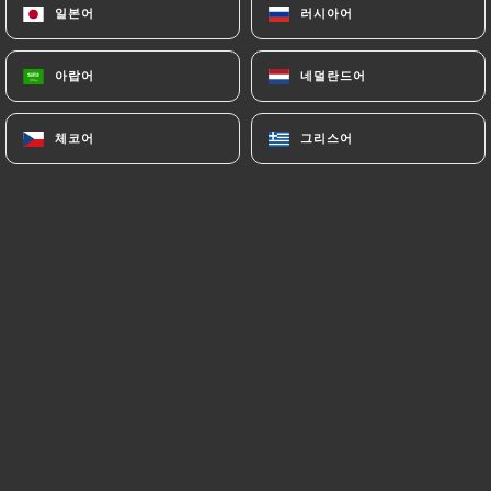
일본어
일본어
러시아어
러시아어
메뉴
KO
아랍어
아랍어
네덜란드어
네덜란드어
체코어
체코어
그리스어
그리스어
/
홈
TRAITEUR
TRAITEUR