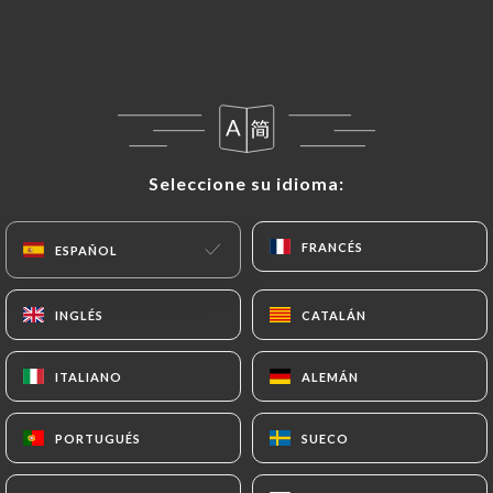
Seleccione su idioma:
Seleccione su idioma:
FRANCÉS
FRANCÉS
ESPAÑOL
ESPAÑOL
INGLÉS
INGLÉS
CATALÁN
CATALÁN
ITALIANO
ITALIANO
ALEMÁN
ALEMÁN
PORTUGUÉS
PORTUGUÉS
SUECO
SUECO