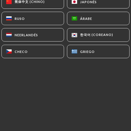
简体中文 (CHINO)
简体中文 (CHINO)
JAPONÉS
JAPONÉS
RUSO
RUSO
ÁRABE
ÁRABE
한국어 (COREANO)
한국어 (COREANO)
NEERLANDÉS
NEERLANDÉS
CHECO
CHECO
GRIEGO
GRIEGO