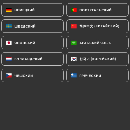
клиентов.
НЕМЕЦКИЙ
НЕМЕЦКИЙ
ПОРТУГАЛЬСКИЙ
ПОРТУГАЛЬСКИЙ
简体中文 (КИТАЙСКИЙ)
简体中文 (КИТАЙСКИЙ)
ШВЕДСКИЙ
ШВЕДСКИЙ
Sutherland M. оценил(-а)
S
5/5
Lovely, family run restaurant with friendly
ЯПОНСКИЙ
ЯПОНСКИЙ
АРАБСКИЙ ЯЗЫК
АРАБСКИЙ ЯЗЫК
service and great food. This was our
favourite meal of the holidays, I had
한국어 (КОРЕЙСКИЙ)
한국어 (КОРЕЙСКИЙ)
ГОЛЛАНДСКИЙ
ГОЛЛАНДСКИЙ
koshari, which was a tasty vegetarian
choice while my partner had a lamb dish,
ЧЕШСКИЙ
ЧЕШСКИЙ
ГРЕЧЕСКИЙ
ГРЕЧЕСКИЙ
which he raved about. Great puddings too.
15/06/2026
•
06:52
Michel G. оценил(-а)
M
4/5
31/05/2026
•
08:14