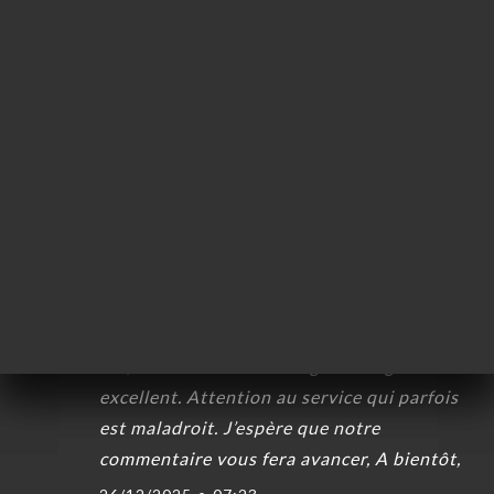
系人
Jean-francois G. 已评分
J
4/5
Une belle adresse de Croix-Rousse, la
cuisine est authentiques, tres bien
réalisée, joliment présenté, toutefois, nous
avons trouvé la note élevée pour notre
commande. Typiquement, je pense a la
boisson hibiscus avec beaucoup trop de
glaçon réduisant le volume de boisson
utile à 6 €. Je pense aussi au HAWAWSHI
le pain n’était pas correctement proposé,
sec, humide c’est dommage car le goût est
excellent. Attention au service qui parfois
est maladroit. J’espère que notre
commentaire vous fera avancer, A bientôt,