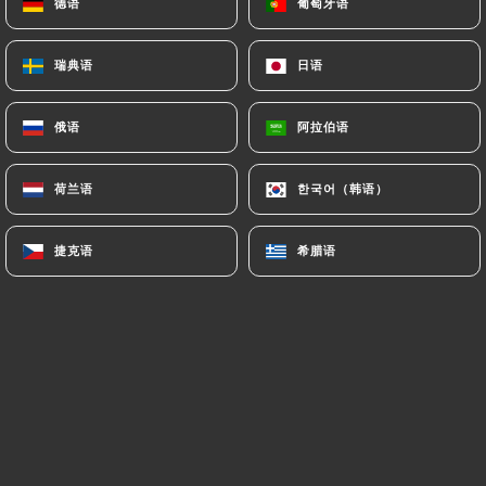
德语
德语
葡萄牙语
葡萄牙语
瑞典语
瑞典语
日语
日语
Sutherland M. 已评分
S
5/5
俄语
俄语
阿拉伯语
阿拉伯语
Lovely, family run restaurant with friendly
service and great food. This was our
荷兰语
荷兰语
한국어（韩语）
한국어（韩语）
favourite meal of the holidays, I had
koshari, which was a tasty vegetarian
捷克语
捷克语
希腊语
希腊语
choice while my partner had a lamb dish,
which he raved about. Great puddings too.
15/06/2026
•
06:52
Michel G. 已评分
M
4/5
31/05/2026
•
08:14