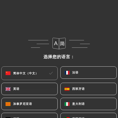
菜单
ZH
/
主页
评价
评价
选择您的语言：
选择您的语言：
法语
法语
简体中文（中文）
简体中文（中文）
135 Uniiti 评论
英语
英语
西班牙语
西班牙语
4.7 / 5
加泰罗尼亚语
加泰罗尼亚语
意大利语
意大利语
评论已核实，100% 真实。