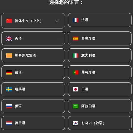
选择您的语言：
选择您的语言：
19.00€
谷仓
法语
法语
简体中文（中文）
简体中文（中文）
埃及的全国素食餐，包括米饭、天使头发、番茄酱黑
扁豆、炸洋葱和鹰嘴豆
英语
英语
西班牙语
西班牙语
19.00€
加泰罗尼亚语
加泰罗尼亚语
意大利语
意大利语
鲱鱼鞑靼
配鳄梨和西红柿，配以切碎的土豆、欧芹、大蒜和蜜
德语
德语
葡萄牙语
葡萄牙语
饯柠檬
17.00€
瑞典语
瑞典语
日语
日语
埃及酿辣椒
俄语
俄语
阿拉伯语
阿拉伯语
配米饭和牛肉，佐以 藤叶卷、排骨和
14.00€
荷兰语
荷兰语
한국어（韩语）
한국어（韩语）