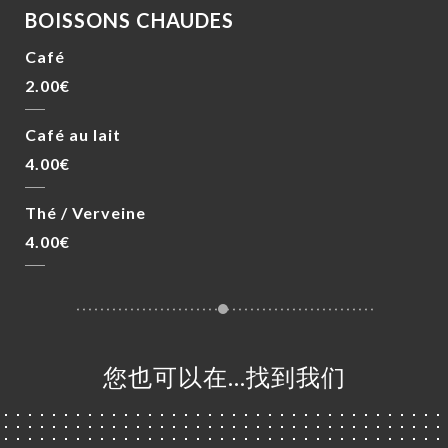
BOISSONS CHAUDES
Café
2.00€
Café au lait
4.00€
Thé / Verveine
4.00€
您也可以在…找到我们