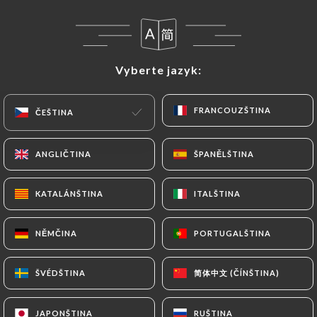
Saucisse de boeuf maison aux épices douces,
pommes sautées, caramel au beurre salé, riz pilaf
19.00€
Vyberte jazyk:
Vyberte jazyk:
Stodola
FRANCOUZŠTINA
FRANCOUZŠTINA
Egyptské národní vegetariánské jídlo skládající se
ČEŠTINA
ČEŠTINA
z rýže, andělských vlasů, černé čočky v rajčatové
omáčce, smažené cibule a cizrny
ANGLIČTINA
ANGLIČTINA
ŠPANĚLŠTINA
ŠPANĚLŠTINA
19.00€
KATALÁNŠTINA
KATALÁNŠTINA
ITALŠTINA
ITALŠTINA
Sleďový tatarák
S avokádem a rajčaty doplněné nakrájenými
NĚMČINA
NĚMČINA
PORTUGALŠTINA
PORTUGALŠTINA
bramborami s petrželkou-česnekem a kandovaným
citronem
简体中文 (ČÍNŠTINA)
简体中文 (ČÍNŠTINA)
ŠVÉDŠTINA
ŠVÉDŠTINA
17.00€
JAPONŠTINA
JAPONŠTINA
RUŠTINA
RUŠTINA