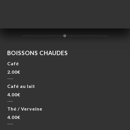
Lait, noix de coco, vanille, citron
6.00€
BOISSONS CHAUDES
Café
2.00€
Café au lait
4.00€
Thé / Verveine
4.00€