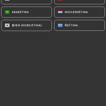
Egyptský plněný pepř
S rýží a hovězím masem, doplněné rolkami vinných
ARABŠTINA
ARABŠTINA
NIZOZEMŠTINA
NIZOZEMŠTINA
listů Dolma, žebry a Babaghanouj
14.00€
한국어 (KOREJŠTINA)
한국어 (KOREJŠTINA)
ŘEČTINA
ŘEČTINA
Cuisse de canard confite à la cannelle
Ragoût de taro (KOLKAS), sauce aux blettes et à
l’ail, riz pilaf
17.00€
MENUS
29.00 €
Entrée + plat + dessert